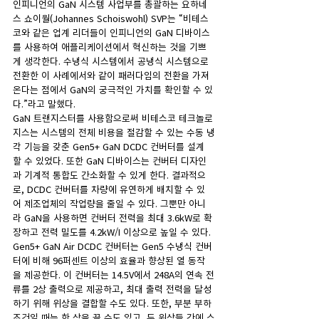
인피니언의 GaN 시스템 사업부를 총괄하는 요하네
스 쇼이월(Johannes Schoiswohl) SVP는 “비테스
코와 같은 업계 리더들이 인피니언의 GaN 디바이스
를 사용하여 애플리케이션에서 혁신하는 것을 기쁘
게 생각한다. 수냉식 시스템에서 공냉식 시스템으로 
전환한 이 사례에서와 같이 패러다임의 전환을 가져
온다는 점에서 GaN의 궁극적인 가치를 확인할 수 있
다.”라고 말했다.
GaN 트랜지스터를 사용함으로써 비테스코 테크놀로
지스는 시스템의 전체 비용을 절감할 수 있는 수동 냉
각 기능을 갖춘 Gen5+ GaN DCDC 컨버터를 설계
할 수 있었다. 또한 GaN 디바이스는 컨버터 디자인
과 기계적 통합도 간소화할 수 있게 한다. 결과적으
로, DCDC 컨버터를 차량에 유연하게 배치할 수 있
어 제조업체의 작업량을 줄일 수 있다. 그뿐만 아니
라 GaN을 사용하면 컨버터 전력을 최대 3.6kW로 확
장하고 전력 밀도를 4.2kW/I 이상으로 높일 수 있다. 
Gen5+ GaN Air DCDC 컨버터는 Gen5 수냉식 컨버
터에 비해 96퍼센트 이상의 효율과 향상된 열 동작
을 제공한다. 이 컨버터는 14.5V에서 248A의 연속 전
류를 2상 출력으로 제공하고, 최대 출력 전력을 달성
하기 위해 위상을 결합할 수도 있다. 또한, 부분 부하 
조건일 때는 한 상을 끌 수도 있고, 두 위상들 간에 스