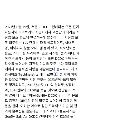
2024년 8월 19일, 서울 – DCDC 컨버터는 모든 전기
자동차와 하이브리드 자동차에서 고전압 배터리를 저
전압 보조 회로에 연결하는데 필수적이다. 저전압 보
조 회로에는 12V 단에는 파워 헤드라이트, 실내조
명, 와이퍼와 창문 모터, 팬 등이 있고, 48V 단에는 
펌프, 스티어링 드라이브, 조명 시스템, 전기 히터, 에
어컨 컴프레서 등이 포함된다. 또한 DCDC 컨버터는 
갈수록 늘어나는 저전압 기능을 갖춘 보다 저렴하고 
에너지 효율적인 차량을 개발하는데 중요하다. 테크
인사이츠(TechInsights)에 따르면
[1]
, 전 세계 차량
용 DCDC 컨버터 시장 규모는 2023년에 40억 달러
로 평가되었고, 2030년까지 110억 달러로 성장하
여, 15퍼센트의 CAGR을 보일 것으로 전망된다. 특
히 갈륨 나이트라이드(GaN)는 DCDC 컨버터와 온보
드 충전기(OBC)의 전력 밀도를 높이는데 중요한 역
할을 한다. 이러한 이유로 첨단 드라이브 기술 및 전
기화 솔루션을 선도하는 비테스코 테크놀로지스는 
Gen5+ GaN Air DCDC 컨버터의 전력 효율을 높이