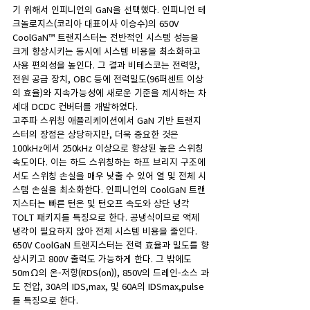
기 위해서 인피니언의 GaN을 선택했다. 인피니언 테
크놀로지스(코리아 대표이사 이승수)의 650V 
CoolGaN™ 트랜지스터는 전반적인 시스템 성능을 
크게 향상시키는 동시에 시스템 비용을 최소화하고 
사용 편의성을 높인다. 그 결과 비테스코는 전력망, 
전원 공급 장치, OBC 등에 전력밀도(96퍼센트 이상
의 효율)와 지속가능성에 새로운 기준을 제시하는 차
세대 DCDC 컨버터를 개발하였다. 
고주파 스위칭 애플리케이션에서 GaN 기반 트랜지
스터의 장점은 상당하지만, 더욱 중요한 것은 
100kHz에서 250kHz 이상으로 향상된 높은 스위칭 
속도이다. 이는 하드 스위칭하는 하프 브리지 구조에
서도 스위칭 손실을 매우 낮출 수 있어 열 및 전체 시
스템 손실을 최소화한다. 인피니언의 CoolGaN 트랜
지스터는 빠른 턴온 및 턴오프 속도와 상단 냉각 
TOLT 패키지를 특징으로 한다. 공냉식이므로 액체 
냉각이 필요하지 않아 전체 시스템 비용을 줄인다. 
650V CoolGaN 트랜지스터는 전력 효율과 밀도를 향
상시키고 800V 출력도 가능하게 한다. 그 밖에도 
50mΩ의 온-저항(RDS(on)), 850V의 드레인-소스 과
도 전압, 30A의 IDS,max, 및 60A의 IDSmax,pulse
를 특징으로 한다.