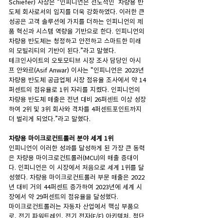
Schiefer) 사장은 “인피니언은 선도적인  차량용 반
도체 회사로서의 입지를 더욱 강화하였다. 이러한 큰 
성공은 고객 솔루션에 가치를 더하는 인피니언의 제
품 혁신과 시스템 역량을 기반으로 한다. 인피니언의 
차량용 반도체는 청정하고 안전하고 스마트한 미래
의 모빌리티의 기반이 된다.”라고 말했다.
테크인사이트의 오토모티브 시장 조사 담당인 아시
프 안와르(Asif Anwar) 이사는 “인피니언은 2023년 
차량용 반도체 공급업체 시장 점유율 조사에서 약 14
퍼센트의 점유율로 1위 자리를 지켰다. 인피니언의 
차량용 반도체 매출은 전년 대비 26퍼센트 이상 성장
하여 2위 및 3위 회사와 격차를 4퍼센트포인트까지 
더 벌리게 되었다.”라고 말했다.
차량용
마이크로컨트롤러
분야
세계 1위
인피니언이 이러한 성과를 달성하게 된 가장 큰 동력
은 차량용 마이크로컨트롤러(MCU)의 매출 증대이
다. 인피니언은 이 시장에서 처음으로 세계 1위를 달
성했다. 차량용 마이크로컨트롤러 부문 매출은 2022
년 대비 거의 44퍼센트 증가하여 2023년에 세계 시
장에서 약 29퍼센트의 점유율을 달성했다.
마이크로컨트롤러는 자동차 산업에서 핵심 부품으
로, 전기 파워트레인, 전기 전자(E/E) 아키텍처, 첨단 