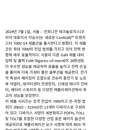
2024년 7월 1일, 서울 – 인피니언 테크놀로지스(코
리아 대표이사 이승수)는 새로운 CoolGaN™ 트랜지
스터 700V G4 제품군을 출시한다고 밝혔다. 이 제품
군은 최대 700V의 전압 범위를 가지고 있어 전력 변
환에 매우 효율적이다. 시중의 다른 GaN 제품 대비 
입력 및 출력 FoM (figures-of-merit)이 20퍼센트 
더 우수한 성능을 제공하여 효율을 높이고 전력 손실
을 줄이며 더욱 가성비 좋은 솔루션을 제공한다. 전기
적 특성과 패키징의 조합으로 컨슈머 충전기 및 노트
북 어댑터, 데이터센터 전원장치, 신재생 에너지 인버
터, 배터리 스토리지 등 다양한 애플리케이션에서 최
고의 성능을 보장한다.
이 제품 시리즈는 정격 전압이 700V이고 온-저항 범
위가 20mΩ ~ 315mΩ인 13개의 디바이스로 구성되
어 있다. 디바이스 사양이 세분화되고 PDFN, TOLL 
및 TOLT를 포함한 다양한 산업 표준 패키지 옵션이 
제공되므로 애플리케이션 요구 사항에 따라 RDS 저